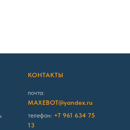
Я
КОНТАКТЫ
почта:
MAXEBOT@yandex.ru
телефон:
+7 961 634 75
ы
13