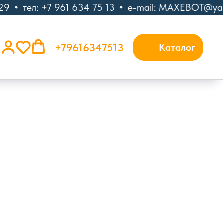
9
тел: +7 961 634 75 13
e-mail: MAXEBOT@yand
+79616347513
Каталог