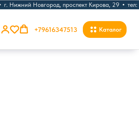
г. Нижний Новгород, проспект Кирова, 29
тел: 
+79616347513
Каталог