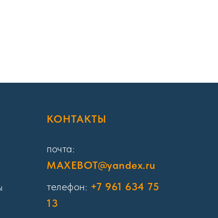
Я
КОНТАКТЫ
почта:
MAXEBOT@yandex.ru
телефон:
+7 961 634 75
ы
13