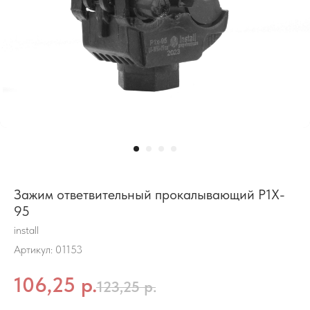
Зажим ответвительный прокалывающий P1X-
95
install
Артикул:
01153
106,25
р.
123,25
р.