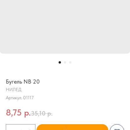
Бугель NB 20
НИЛЕД
Артикул:
01117
8,75
р.
35,10
р.