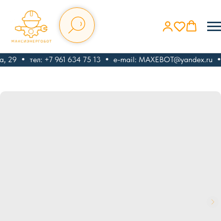
, 29
тел: +7 961 634 75 13
e-mail: MAXEBOT@yandex.ru