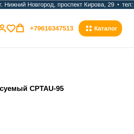
. Нижний Новгород, проспект Кирова, 29
тел: 
+79616347513
Каталог
ссуемый CPTAU-95