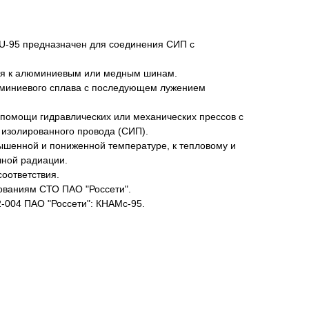
U-95 предназначен для соединения СИП с
я к алюминиевым или медным шинам.
юминиевого сплава с последующем лужением
 помощи гидравлических или механических прессов с
изолированного провода (СИП).
ышенной и пониженной температуре, к тепловому и
чной радиации.
оответствия.
бованиям СТО ПАО "Россети".
-004 ПАО "Россети": КНАМс-95.