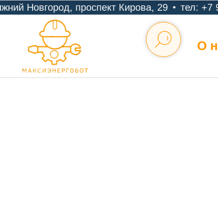
ижний Новгород, проспект Кирова, 29
тел: +7 9
О н