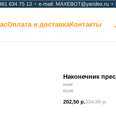
61 634 75 13
e-mail: MAXEBOT@yandex.ru
г
ас
Оплата и доставка
Контакты
Наконечник пре
install
01140
202,50
р.
234,90
р.