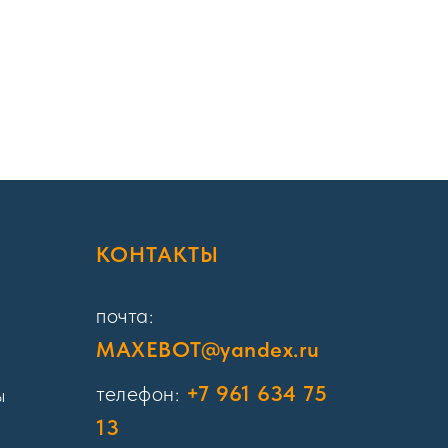
Я
КОНТАКТЫ
почта:
MAXEBOT@yandex.ru
телефон:
+7 961 634 75
ы
13