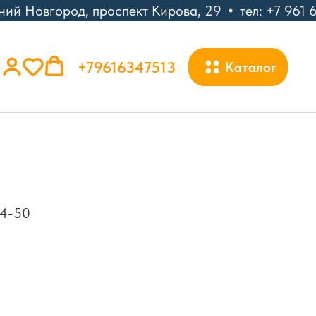
ний Новгород, проспект Кирова, 29
тел: +7 961 6
+79616347513
Каталог
 4-50