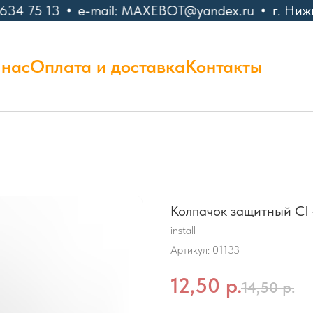
634 75 13
e-mail: MAXEBOT@yandex.ru
г. Ниж
 нас
Оплата и доставка
Контакты
Колпачок защитный CI
install
Артикул:
01133
12,50
р.
14,50
р.