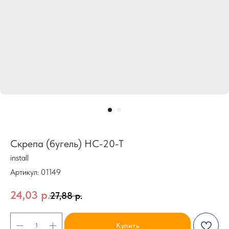
Скрепа (бугель) НС-20-Т
install
Артикул:
01149
24,03
р.
27,88
р.
Купить