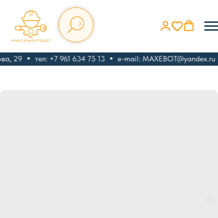
а, 29
тел: +7 961 634 75 13
e-mail: MAXEBOT@yandex.ru