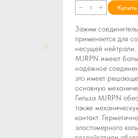
Купить
Зажим соединитель
применяется для с
несущей нейтрали.
MJRPN имеют больш
надёжное соединен
это имеет решающее
основную механиче
Гильза MJRPN обес
также механическу
контакт. Герметичн
эластомерного коль
воздействиям оболо