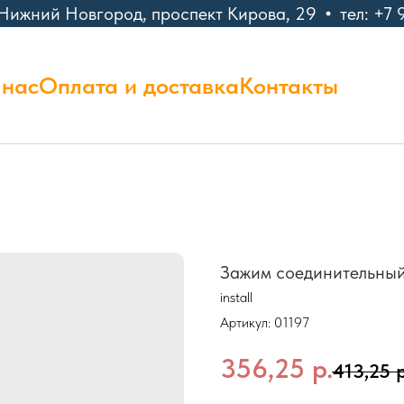
Нижний Новгород, проспект Кирова, 29
тел: +7 9
 нас
Оплата и доставка
Контакты
Зажим соединительны
install
Артикул:
01197
356,25
р.
413,25
р