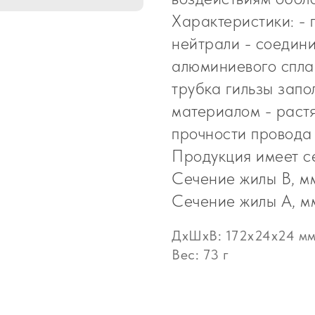
Характеристики: -
нейтрали - соедин
алюминиевого сплав
трубка гильзы зап
материалом - раст
прочности провода
Продукция имеет се
Сечение жилы B, мм
Сечение жилы А, мм
ДxШxВ: 172x24x24 м
Вес: 73 г