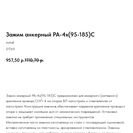
Зажим анкерный PA-4x(95-185)C
install
01169
957,50
р.
1110,70
р.
Купить
Зажим анкерный PA-4х(95-185)С предназначен для анкерного (натяжного)
крепления провода СИП-4 на опорах ВЛ магистрали и ответвлениях от
магистрали. Конструкция зажимов обеспечивает надежное крепление провода к
опоре и защищает изоляцию жил от механических повреждений. Установка
зажима не требует применения специальных инструментов.
Металлические части зажима изготовлены из стали с последующей оцинковкой,
вставки изготовлены из пластмассы, армированной стекловолокном. Зажимы