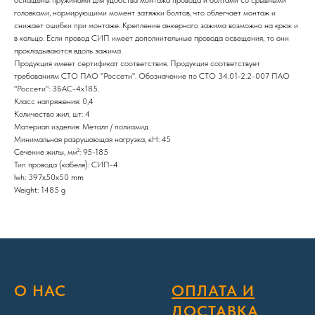
оснащены пружинами для удобства монтажа провода и болтами со срывными
головками, нормирующими момент затяжки болтов, что облегчает монтаж и
снижает ошибки при монтаже. Крепление анкерного зажима возможно на крюк и
в кольцо. Если провод СИП имеет дополнительные провода освещения, то они
прокладываются вдоль зажима.
Продукция имеет сертификат соответствия. Продукция соответствует
требованиям СТО ПАО "Россети". Обозначение по СТО 34.01-2.2-007 ПАО
"Россети": ЗБАС-4х185.
Класс напряжения: 0,4
Количество жил, шт: 4
Материал изделия: Металл / полиамид
Минимальная разрушающая нагрузка, кН: 45
Сечение жилы, мм²: 95-185
Тип провода (кабеля): СИП-4
lwh: 397x50x50 mm
Weight: 1485 g
О НАС
ОПЛАТА И
ДОСТАВКА