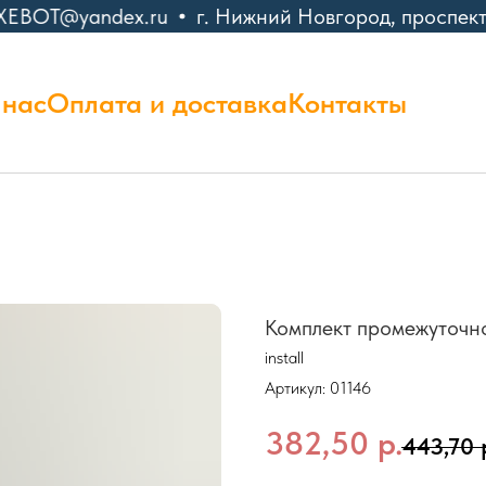
XEBOT@yandex.ru
г. Нижний Новгород, проспект 
 нас
Оплата и доставка
Контакты
Комплект промежуточн
install
Артикул:
01146
382,50
р.
443,70