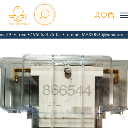
, 29
тел: +7 961 634 75 13
e-mail: MAXEBOT@yandex.ru