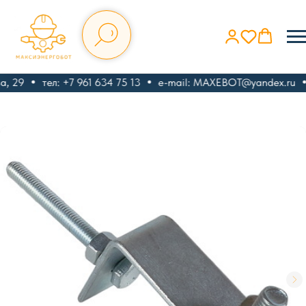
, 29
тел: +7 961 634 75 13
e-mail: MAXEBOT@yandex.ru