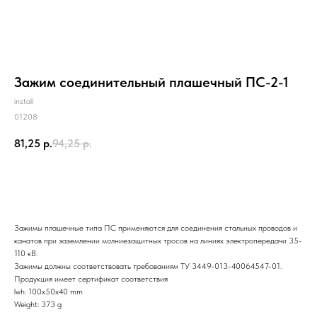
Зажим соединительный плашечный ПС-2-1
install
01208
81,25
р.
94,25
р.
Купить
Зажимы плашечные типа ПС применяются для соединения стальных проводов и
канатов при заземлении молниезащитных тросов на линиях электропередачи 35-
110 кВ.
Зажимы должны соответствовать требованиям ТУ 3449-013-40064547-01.
Продукция имеет сертификат соответствия
lwh: 100x50x40 mm
Weight: 373 g