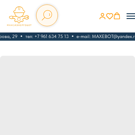
ова, 29
тел: +7 961 634 75 13
e-mail: MAXEBOT@yandex.r