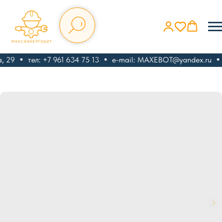
, 29
тел: +7 961 634 75 13
e-mail: MAXEBOT@yandex.ru