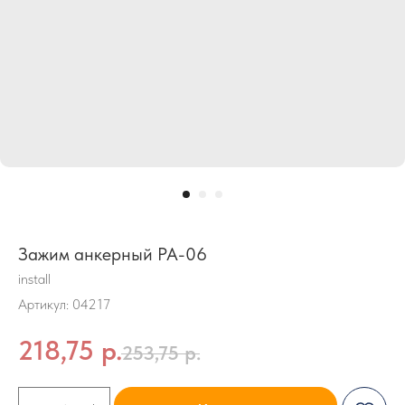
Зажим анкерный PA-06
install
Артикул:
04217
218,75
р.
253,75
р.