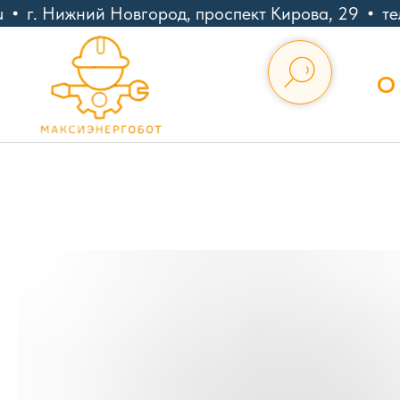
г. Нижний Новгород, проспект Кирова, 29
тел
О