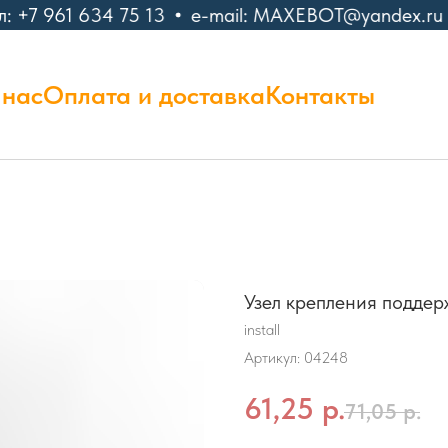
: +7 961 634 75 13
e-mail: MAXEBOT@yandex.ru
 нас
Оплата и доставка
Контакты
Узел крепления подд
install
Артикул:
04248
61,25
р.
71,05
р.