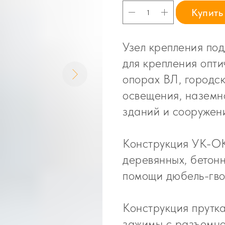
Купить
Узел крепления п
для крепления опти
опорах ВЛ, городск
освещения, наземно
зданий и сооружен
Конструкция УК-ОК
деревянных, бетонн
помощи дюбель-гво
Конструкция прутка
зажимы с разъемно