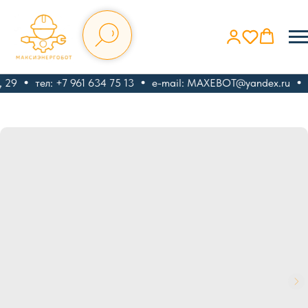
 29
тел: +7 961 634 75 13
e-mail: MAXEBOT@yandex.ru