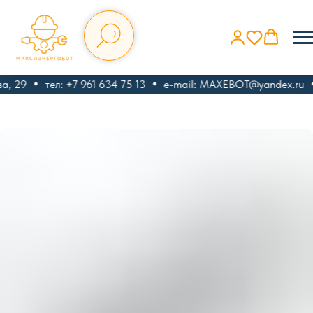
а, 29
тел: +7 961 634 75 13
e-mail: MAXEBOT@yandex.ru