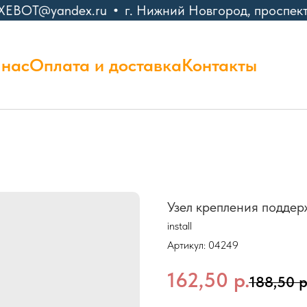
XEBOT@yandex.ru
г. Нижний Новгород, проспект 
 нас
Оплата и доставка
Контакты
Узел крепления подде
install
Артикул:
04249
162,50
р.
188,50
р