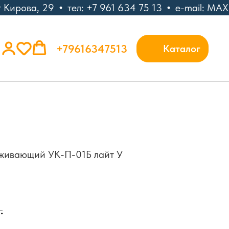
Кирова, 29
тел: +7 961 634 75 13
e-mail: MAX
+79616347513
Каталог
рживающий УК-П-01Б лайт У
.