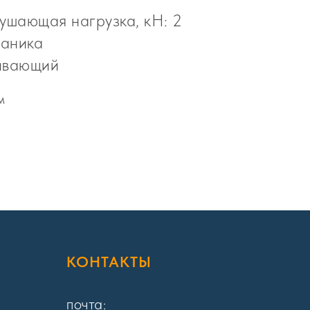
шающая нагрузка, кН: 2
ваника
живающий
м
Я
КОНТАКТЫ
почта: