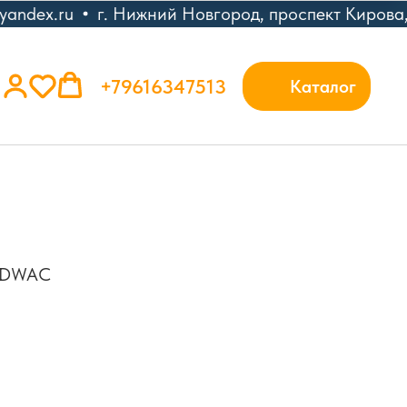
ndex.ru
г. Нижний Новгород, проспект Кирова,
+79616347513
Каталог
 ODWAC