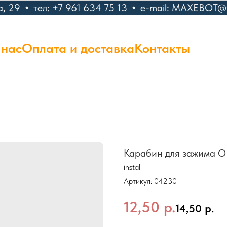
, 29
тел: +7 961 634 75 13
e-mail: MAXEBOT@ya
 нас
Оплата и доставка
Контакты
Карабин для зажима
install
Артикул:
04230
12,50
р.
14,50
р.