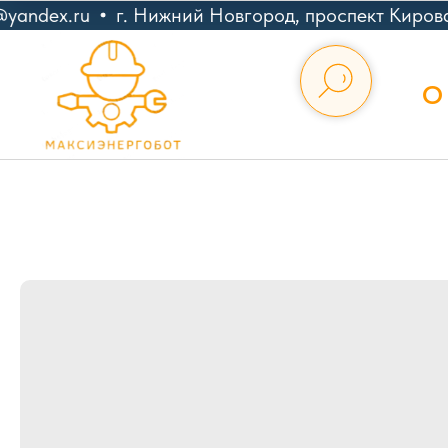
andex.ru
г. Нижний Новгород, проспект Кирова
О