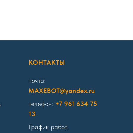
Я
КОНТАКТЫ
почта:
MAXEBOT@yandex.ru
телефон:
+7 961 634 75
ы
13
График работ: