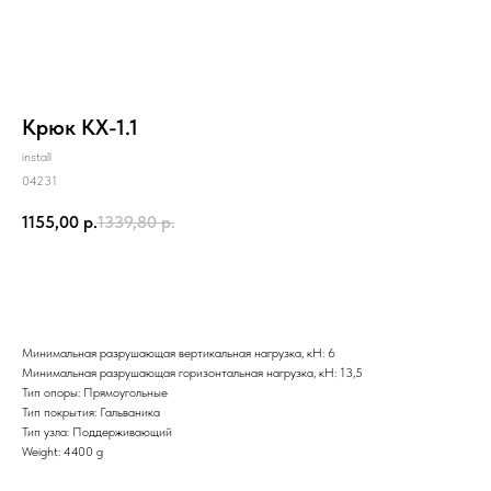
Крюк КХ-1.1
install
04231
1155,00
р.
1339,80
р.
Купить
Минимальная разрушающая вертикальная нагрузка, кН: 6
Минимальная разрушающая горизонтальная нагрузка, кН: 13,5
Тип опоры: Прямоугольные
Тип покрытия: Гальваника
Тип узла: Поддерживающий
Weight: 4400 g