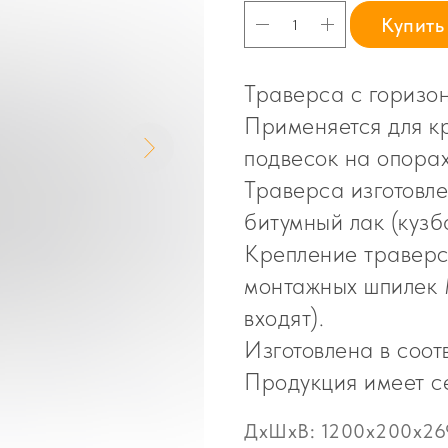
Купить
Траверса с горизо
Применяется для к
подвесок на опора
Траверса изготовле
битумный лак (кузб
Крепление траверс
монтажных шпилек М
входят).
Изготовлена в соот
Продукция имеет се
ДxШxВ: 1200x200x26