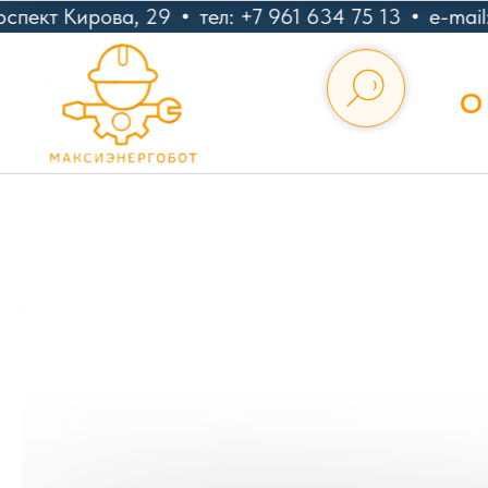
спект Кирова, 29
тел: +7 961 634 75 13
e-mail
О