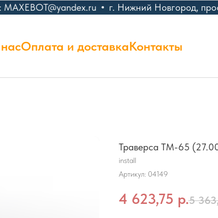
: MAXEBOT@yandex.ru
г. Нижний Новгород, прос
 нас
Оплата и доставка
Контакты
Траверса ТМ-65 (27.0
install
Артикул:
04149
4 623,75
р.
5 363