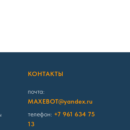
Я
КОНТАКТЫ
почта:
MAXEBOT@yandex.ru
телефон:
+7 961 634 75
ы
13