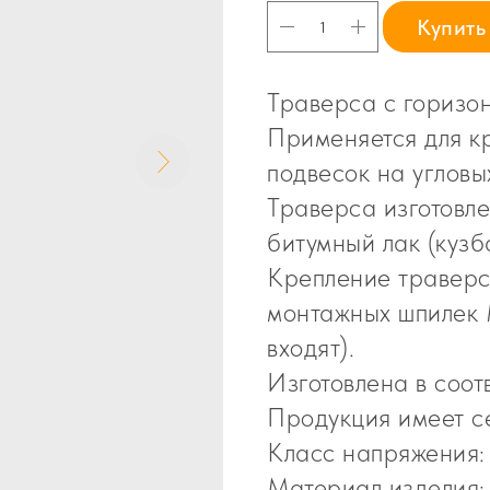
Купить
Траверса с горизо
Применяется для к
подвесок на углов
Траверса изготовле
битумный лак (кузб
Крепление траверс
монтажных шпилек М
входят).
Изготовлена в соот
Продукция имеет се
Класс напряжения:
Материал изделия: