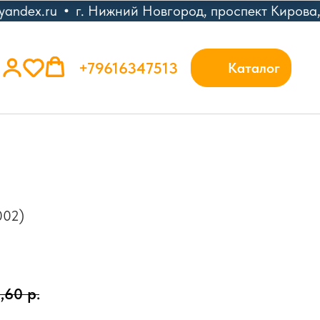
andex.ru
г. Нижний Новгород, проспект Кирова,
+79616347513
Каталог
002)
2,60
р.