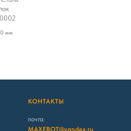
лак
.0002
0 мм
Я
КОНТАКТЫ
почта:
MAXEBOT@yandex.ru